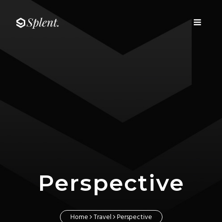
Fairway media
Toggle
Fairway media
navigati
Perspective
Home
Travel
Perspective