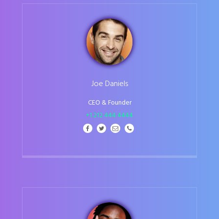
Joe Daniels
CEO & Founder
+1 212 444 4444