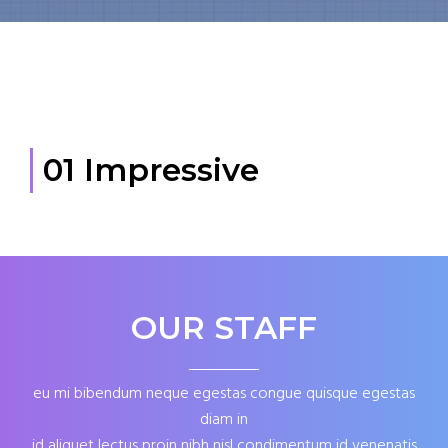
01 Impressive
OUR STAFF
eu mi bibendum neque egestas congue quisque egestas
diam in
id aliquet lectus proin nibh nisl condimentum id venenatis